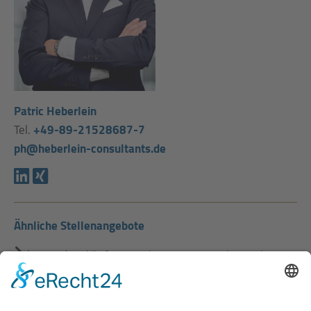
Patric Heberlein
Tel.
+49-89-21528687-7
ph@heberlein-consultants.de
Ähnliche Stellenangebote
(Senior-) Einkäufer / Trader Internationale Food-
Rohstoffe (m/w/d)
Stellenangebote Einkauf