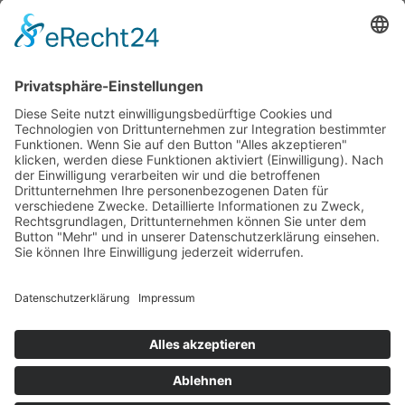
Patric Heberlein
Tel.
+49-89-21528687-7
ph@heberlein-consultants.de
HEBERLEIN CONSULTANTS | Executive Search
+49-89-21528687-0
info@heberlein-consultants.de
Startseite
·
Impressum
·
Datenschutz