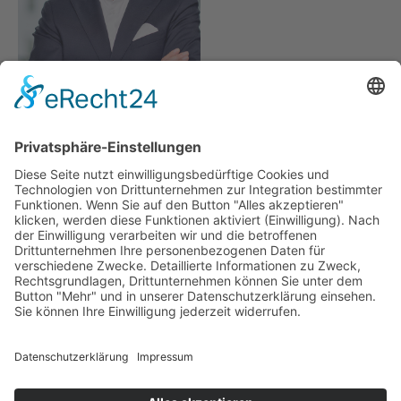
Patric Heberlein
Tel.
+49-89-21528687-7
ph@heberlein-consultants.de
HEBERLEIN CONSULTANTS | Executive Search
+49-89-21528687-0
info@heberlein-consultants.de