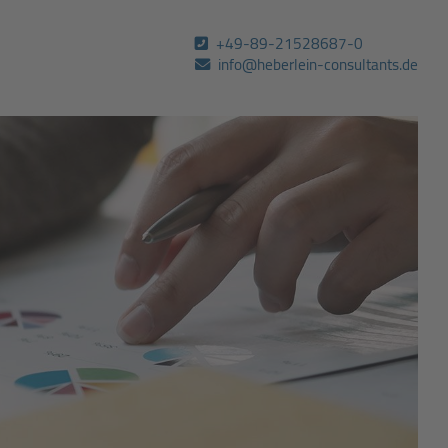
+49-89-21528687-0
info@heberlein-consultants.de