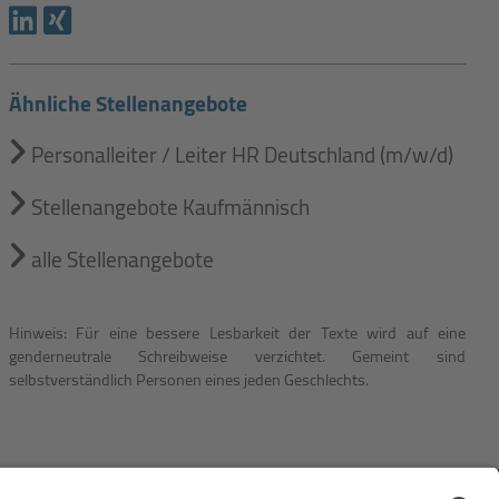
Ähnliche Stellenangebote
Personalleiter / Leiter HR Deutschland (m/w/d)
Stellenangebote Kaufmännisch
alle Stellenangebote
Hinweis: Für eine bessere Lesbarkeit der Texte wird auf eine
genderneutrale Schreibweise verzichtet. Gemeint sind
selbstverständlich Personen eines jeden Geschlechts.