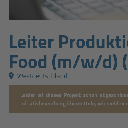
Leiter Produkt
Food (m/w/d) (
Westdeutschland
Leider ist dieses Projekt schon abgeschlo
Initiativbewerbung
übermitteln, wir melden 