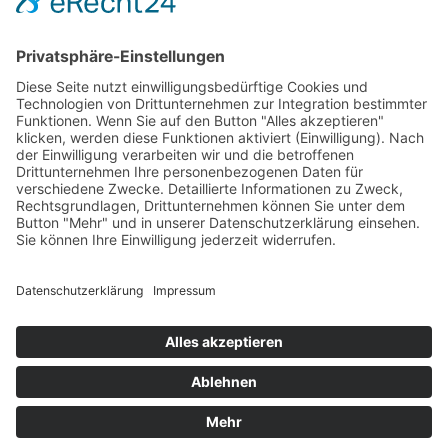
Stellenangebote Produktion / Technik
alle Stellenangebote
Hinweis: Für eine bessere Lesbarkeit der Texte wird auf eine genderneutrale
Schreibweise verzichtet. Gemeint sind selbstverständlich Personen eines
jeden Geschlechts.
HEBERLEIN CONSULTANTS | Executive Search
+49-89-21528687-0
info@heberlein-consultants.de
Startseite
·
Impressum
·
Datenschutz