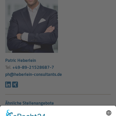
Patric Heberlein
Tel.
+49-89-21528687-7
ph@heberlein-consultants.de
Ähnliche Stellenangebote
Produktionsleiter Lebensmittelindustrie (m/w/d)