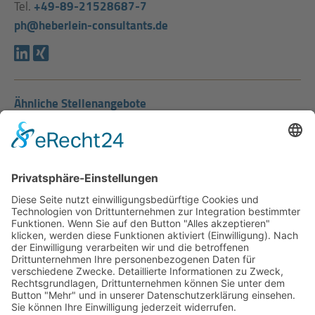
Tel.
+49-89-21528687-7
ph@heberlein-consultants.de
Ähnliche Stellenangebote
Produktionsleiter Lebensmittelindustrie (m/w/d)
Stellenangebote Produktion / Technik
alle Stellenangebote
Hinweis: Für eine bessere Lesbarkeit der Texte wird auf eine genderneutrale
Schreibweise verzichtet. Gemeint sind selbstverständlich Personen eines
jeden Geschlechts.
HEBERLEIN CONSULTANTS | Executive Search